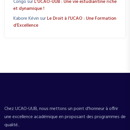
Congo
sur
L’UCAO-UUB : Une vie estudiantine riche
et dynamique !
Kabore Kévin
sur
Le Droit à l’UCAO : Une Formation
d’Excellence
Chez UCAO-UUB, nous mettons un point d'honneur à offrir
une excellence académique en proposant des programmes de
qualité..