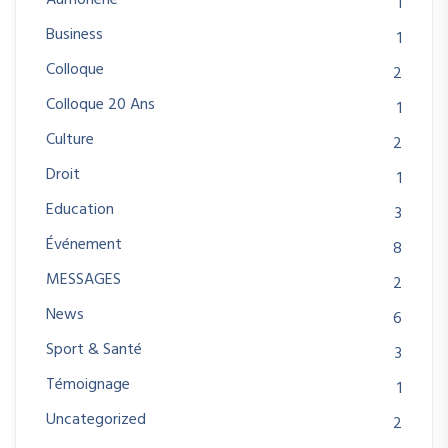
1
Business
1
Colloque
2
Colloque 20 Ans
1
Culture
2
Droit
1
Education
3
Événement
8
MESSAGES
2
News
6
Sport & Santé
3
Témoignage
1
Uncategorized
2