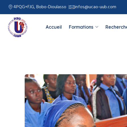
4PQG+FJG, Bobo-Dioulasso
infos@ucao-uub.com
Accueil
Formations
Recherche