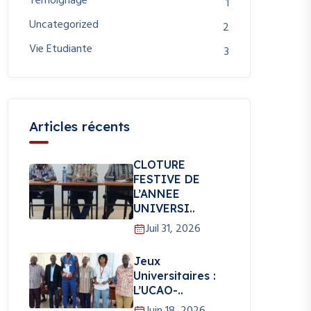
Témoignage
1
Uncategorized
2
Vie Etudiante
3
Articles récents
CLOTURE
FESTIVE DE
L’ANNEE
UNIVERSI..
Juil 31, 2026
Jeux
Universitaires :
L’UCAO-..