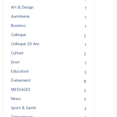
Art & Design
1
Aumônerie
1
Business
1
Colloque
2
Colloque 20 Ans
1
Culture
2
Droit
1
Education
3
Événement
8
MESSAGES
2
News
7
Sport & Santé
3