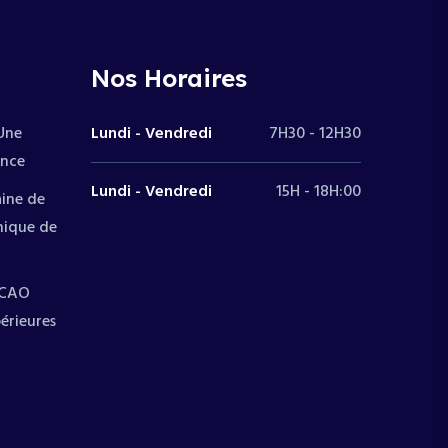
Nos Horaires
 Une
Lundi - Vendredi
7H30 - 12H30
ence
Lundi - Vendredi
15H - 18H:00
aine de
mique de
’UCAO
érieures