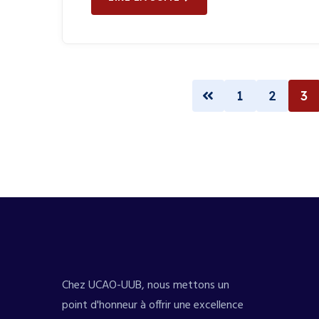
1
2
3
Chez UCAO-UUB, nous mettons un
point d'honneur à offrir une excellence