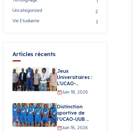
Témoignage
1
Uncategorized
2
Vie Etudiante
3
Articles récents
Jeux
Universitaires :
L’UCAO-..
Juin 18, 2026
Distinction
sportive de
l’UCAO-UUB ..
Juin 16, 2026