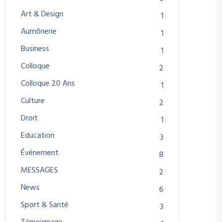
Art & Design
1
Aumônerie
1
Business
1
Colloque
2
Colloque 20 Ans
1
Culture
2
Droit
1
Education
3
Événement
8
MESSAGES
2
News
6
Sport & Santé
3