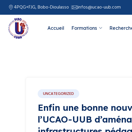
4PQG+FJG, Bobo-Dioulasso
infos@ucao-uub.com
Accueil
Formations
Recherche
Actualités
UNCATEGORIZED
Enfin une bonne nouv
l’UCAO-UUB d’aménag
infrastructures pédag