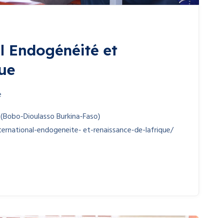
l Endogénéité et
que
e
(Bobo-Dioulasso Burkina-Faso)
ernational-endogeneite- et-renaissance-de-lafrique/