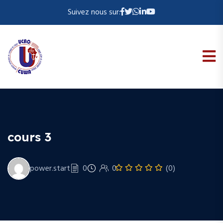
Suivez nous sur:
cours 3
power.start
0
0
(0)